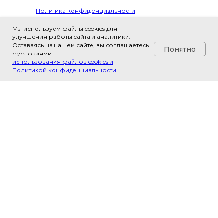
Политика конфиденциальности
Обработка персональных данных
Мы используем файлы cookies для
улучшения работы сайта и аналитики.
Контакты
Оставаясь на нашем сайте, вы соглашаетесь
Понятно
+7(993)617-81-69
с условиями
использования файлов cookies и
Политикой конфиденциальности
.
143408, Россия, Московская
обл., г. Красногорск, ул. Ленина,
д 67
пн - пт, 10:00-18:00
info@labpipet.ru
по всем вопросам
пишите, всегда на связи
ИП Шаблевич Юлия Александровна
ИНН 502481979640
ОГРНИП 324508100657304