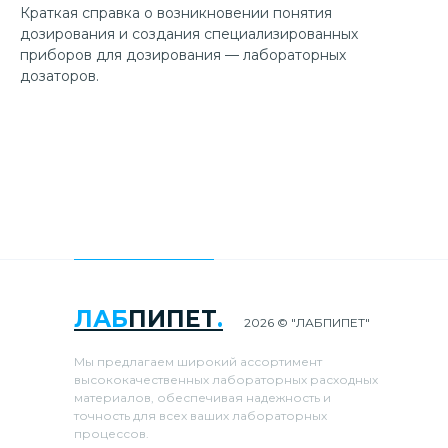
Краткая справка о возникновении понятия
дозирования и создания специализированных
приборов для дозирования — лабораторных
дозаторов.
ЛАБ
ПИПЕТ
.
2026 © "ЛАБПИПЕТ"
Мы предлагаем широкий ассортимент
высококачественных лабораторных расходных
материалов, обеспечивая надежность и
точность для всех ваших лабораторных
процессов.