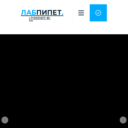
ЛАБ
ПИПЕТ
.
+7(993)617-81-
69