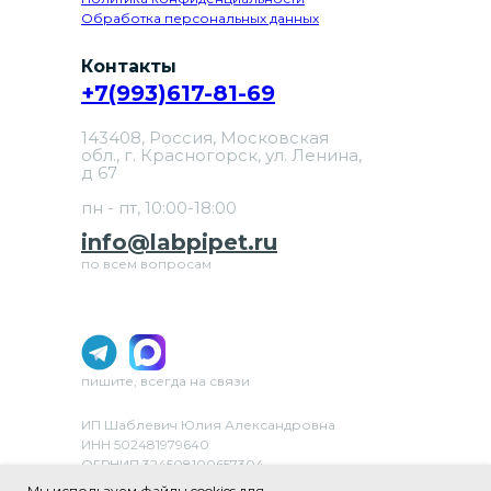
Обработка персональных данных
Контакты
+7(993)617-81-69
143408, Россия, Московская
обл., г. Красногорск, ул. Ленина,
д 67
пн - пт, 10:00-18:00
info@labpipet.ru
по всем вопросам
пишите, всегда на связи
ИП Шаблевич Юлия Александровна
ИНН 502481979640
ОГРНИП 324508100657304
ОКВЭД 46.69 «Торговля оптовая прочими
Мы используем файлы cookies для