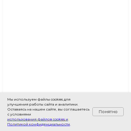
Мы используем файлы cookies для
улучшения работы сайта и аналитики.
Оставаясь на нашем сайте, вы соглашаетесь
Понятно
с условиями
Дозатор DLAB TopPette 500 мкл 1-
использования файлов cookies и
канальный, постоянного объема
Политикой конфиденциальности
.
SKU:
7010102026