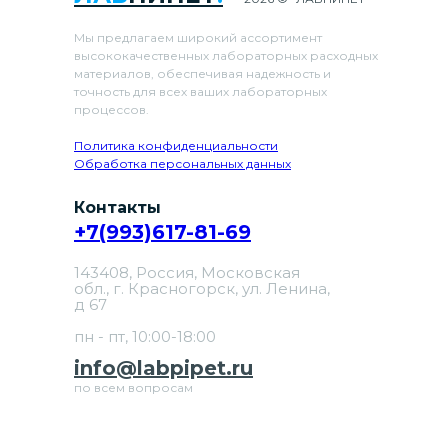
Мы предлагаем широкий ассортимент
высококачественных лабораторных расходных
материалов, обеспечивая надежность и
точность для всех ваших лабораторных
процессов.
Политика конфиденциальности
Обработка персональных данных
Контакты
+7(993)617-81-69
143408, Россия, Московская
обл., г. Красногорск, ул. Ленина,
д 67
пн - пт, 10:00-18:00
info@labpipet.ru
по всем вопросам