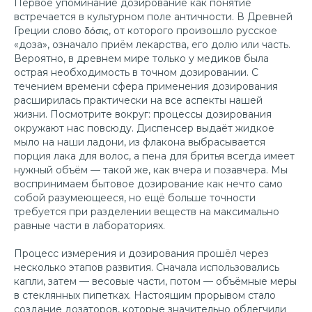
Первое упоминание дозирование как понятие
встречается в культурном поле античности. В Древней
Греции слово δόσις, от которого произошло русское
«доза», означало приём лекарства, его долю или часть.
Вероятно, в древнем мире только у медиков была
острая необходимость в точном дозировании. С
течением времени сфера применения дозирования
расширилась практически на все аспекты нашей
жизни. Посмотрите вокруг: процессы дозирования
окружают нас повсюду. Диспенсер выдаёт жидкое
мыло на наши ладони, из флакона выбрасывается
порция лака для волос, а пена для бритья всегда имеет
нужный объём — такой же, как вчера и позавчера. Мы
воспринимаем бытовое дозирование как нечто само
собой разумеющееся, но ещё больше точности
требуется при разделении веществ на максимально
равные части в лабораториях.
Процесс измерения и дозирования прошёл через
несколько этапов развития. Сначала использовались
капли, затем — весовые части, потом — объёмные меры
в стеклянных пипетках. Настоящим прорывом стало
создание дозаторов, которые значительно облегчили