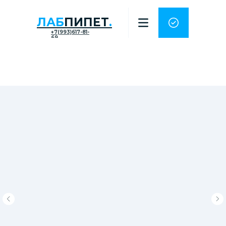
ЛАБ
ПИПЕТ
.
+7(993)617-81-
69