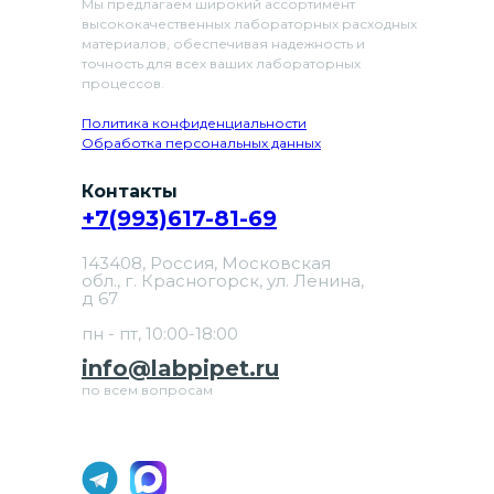
Мы предлагаем широкий ассортимент
высококачественных лабораторных расходных
материалов, обеспечивая надежность и
точность для всех ваших лабораторных
процессов.
Политика конфиденциальности
Обработка персональных данных
Контакты
+7(993)617-81-69
143408, Россия, Московская
обл., г. Красногорск, ул. Ленина,
д 67
пн - пт, 10:00-18:00
info@labpipet.ru
по всем вопросам