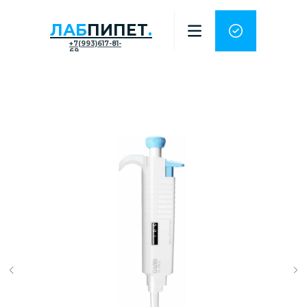
ЛАБ
ПИПЕТ
.
+7(993)617-81-
69