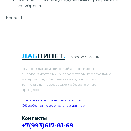
калибровки.
Канал: 1
ЛАБ
ПИПЕТ
.
2026 © "ЛАБПИПЕТ"
Мы предлагаем широкий ассортимент
высококачественных лабораторных расходных
материалов, обеспечивая надежность и
точность для всех ваших лабораторных
процессов.
Политика конфиденциальности
Обработка персональных данных
Контакты
+7(993)617-81-69