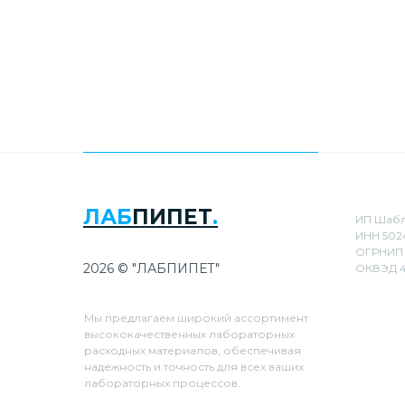
ЛАБ
ПИПЕТ
.
ИП Шабл
ИНН 502
ОГРНИП 
2026 © "ЛАБПИПЕТ"
ОКВЭД 4
Мы предлагаем широкий ассортимент
высококачественных лабораторных
расходных материалов, обеспечивая
надежность и точность для всех ваших
лабораторных процессов.