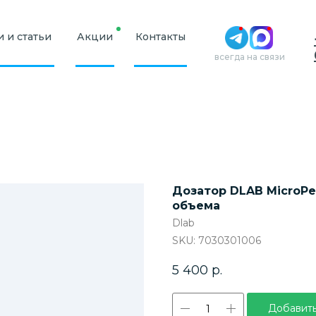
 и статьи
Акции
Контакты
всегда на связи
Дозатор DLAB MicroPe
объема
Dlab
SKU:
7030301006
5 400
р.
Добавить