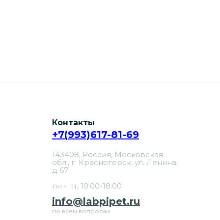
Контакты
+7(993)617-81-69
143408, Россия, Московская
обл., г. Красногорск, ул. Ленина,
д 67
пн - пт, 10:00-18:00
info@labpipet.ru
по всем вопросам