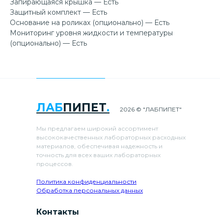
Запирающаяся крышка — Есть
Защитный комплект — Есть
Основание на роликах (опционально) — Есть
Мониторинг уровня жидкости и температуры
(опционально) — Есть
ЛАБ
ПИПЕТ
.
2026 © "ЛАБПИПЕТ"
Мы предлагаем широкий ассортимент
высококачественных лабораторных расходных
материалов, обеспечивая надежность и
точность для всех ваших лабораторных
процессов.
Политика конфиденциальности
Обработка персональных данных
Контакты