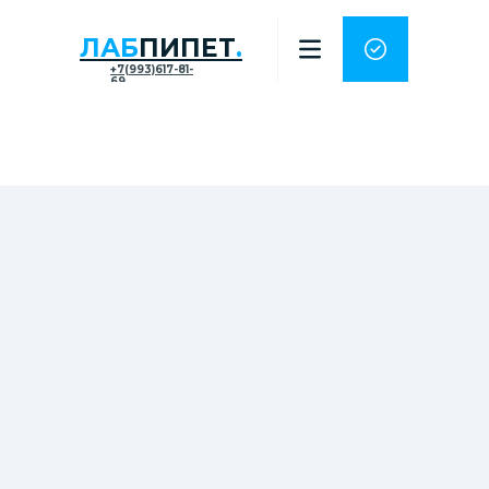
ЛАБ
ПИПЕТ
.
+7(993)617-81-
69