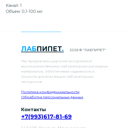
Канал: 1
Объем: 0,1-100 мл
ЛАБ
ПИПЕТ
.
2026 © "ЛАБПИПЕТ"
Мы предлагаем широкий ассортимент
высококачественных лабораторных расходных
материалов, обеспечивая надежность и
точность для всех ваших лабораторных
процессов.
Политика конфиденциальности
Обработка персональных данных
Контакты
+7(993)617-81-69