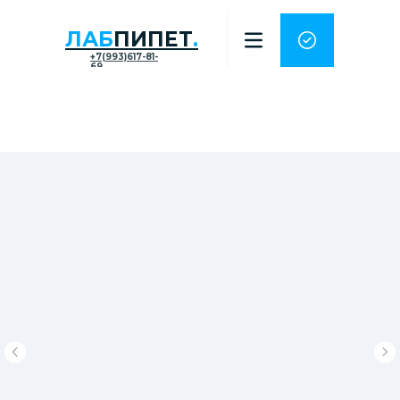
ЛАБ
ПИПЕТ
.
+7(993)617-81-
69