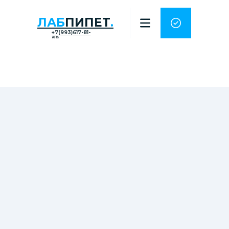
ЛАБ
ПИПЕТ
.
+7(993)617-81-
69