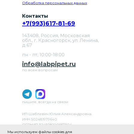
Обработка персональных данных
Контакты
+7(993)617-81-69
143408, Россия, Московская
обл., г. Красногорск, ул. Ленина,
д 67
пн - пт, 10:00-18:00
info@labpipet.ru
по всем вопросам
пишите, всегда на связи
ИП Шаблевич Юлия Александровна
ИНН 502481979640
ОГРНИП 324508100657304
ОКВЭД 46.69 «Торговля оптовая прочими
Мы используем файлы cookies для