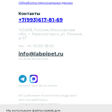
Обработка персональных данных
Контакты
+7(993)617-81-69
143408, Россия, Московская
обл., г. Красногорск, ул. Ленина,
д 67
пн - пт, 10:00-18:00
info@labpipet.ru
по всем вопросам
пишите, всегда на связи
ИП Шаблевич Юлия Александровна
ИНН 502481979640
ОГРНИП 324508100657304
ОКВЭД 46.69 «Торговля оптовая прочими
Мы используем файлы cookies для