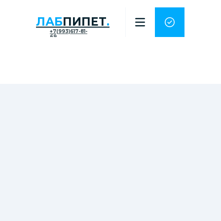
ЛАБ
ПИПЕТ
.
+7(993)617-81-
69