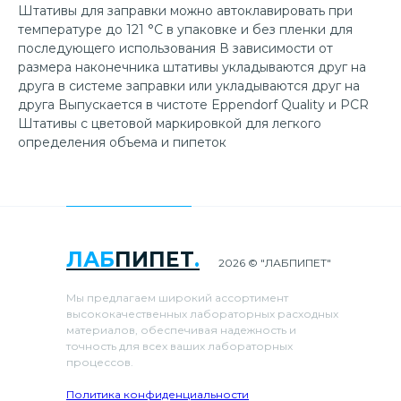
Штативы для заправки можно автоклавировать при
температуре до 121 °C в упаковке и без пленки для
последующего использования В зависимости от
размера наконечника штативы укладываются друг на
друга в системе заправки или укладываются друг на
друга Выпускается в чистоте Eppendorf Quality и PCR
Штативы с цветовой маркировкой для легкого
определения объема и пипеток
ЛАБ
ПИПЕТ
.
2026 © "ЛАБПИПЕТ"
Мы предлагаем широкий ассортимент
высококачественных лабораторных расходных
материалов, обеспечивая надежность и
точность для всех ваших лабораторных
процессов.
Политика конфиденциальности