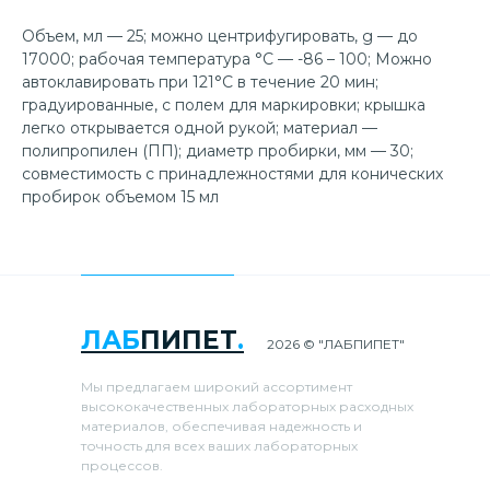
Объем, мл — 25; можно центрифугировать, g — до
17000; рабочая температура °С — -86 – 100; Можно
автоклавировать при 121°C в течение 20 мин;
градуированные, с полем для маркировки; крышка
легко открывается одной рукой; материал —
полипропилен (ПП); диаметр пробирки, мм — 30;
совместимость с принадлежностями для конических
пробирок объемом 15 мл
ЛАБ
ПИПЕТ
.
2026 © "ЛАБПИПЕТ"
Мы предлагаем широкий ассортимент
высококачественных лабораторных расходных
материалов, обеспечивая надежность и
точность для всех ваших лабораторных
процессов.