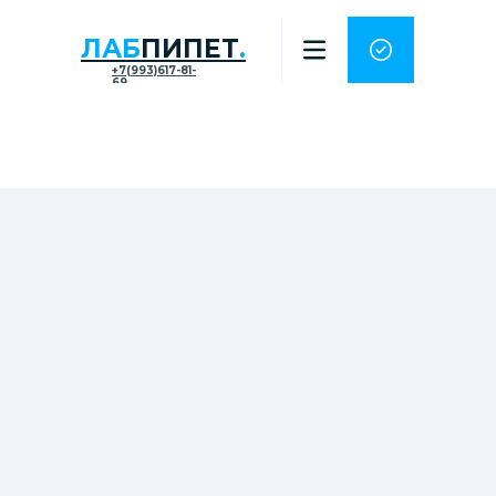
ЛАБ
ПИПЕТ
.
+7(993)617-81-
69