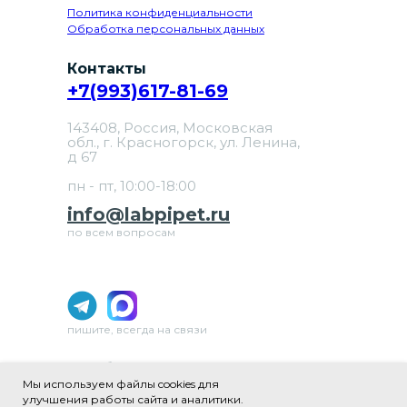
Политика конфиденциальности
Обработка персональных данных
Контакты
+7(993)617-81-69
143408, Россия, Московская
обл., г. Красногорск, ул. Ленина,
д 67
пн - пт, 10:00-18:00
info@labpipet.ru
по всем вопросам
пишите, всегда на связи
ИП Шаблевич Юлия Александровна
ИНН 502481979640
Мы используем файлы cookies для
ОГРНИП 324508100657304
улучшения работы сайта и аналитики.