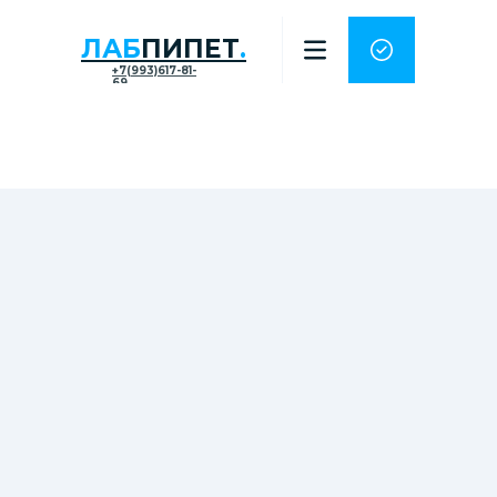
ЛАБ
ПИПЕТ
.
+7(993)617-81-
69