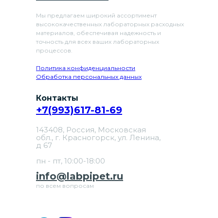
Мы предлагаем широкий ассортимент
высококачественных лабораторных расходных
материалов, обеспечивая надежность и
точность для всех ваших лабораторных
процессов.
Политика конфиденциальности
Обработка персональных данных
Контакты
+7(993)617-81-69
143408, Россия, Московская
обл., г. Красногорск, ул. Ленина,
д 67
пн - пт, 10:00-18:00
info@labpipet.ru
по всем вопросам