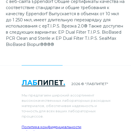
с веб-сайта Eppendorf Общие сертификаты качества на
соответствие стандартам и общие требования к
качеству Eppendorf Выпускается в объемах от 10 мкл
до 1 250 мкл, имеет длительную перезарядку для
использования с epT.I.P.S. Врезка 2.0® Также доступен
в следующих вариантах: EP Dual Filter T.I.P.S. BioBased
PCR Clean and Sterile и EP Dual Filter T.I.P.S. SealMax
BioBased Biopur®®®®
ЛАБ
ПИПЕТ
.
2026 © "ЛАБПИПЕТ"
Мы предлагаем широкий ассортимент
высококачественных лабораторных расходных
материалов, обеспечивая надежность и
точность для всех ваших лабораторных
процессов.
Политика конфиденциальности