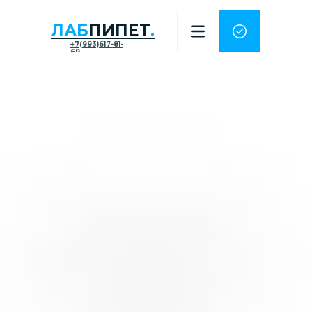
ЛАБ
ПИПЕТ
.
+7(993)617-81-
69