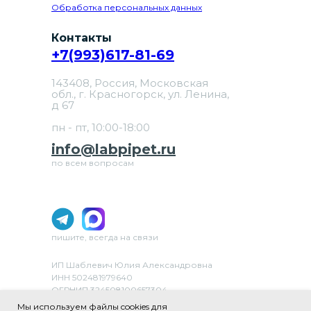
Обработка персональных данных
Контакты
+7(993)617-81-69
143408, Россия, Московская
обл., г. Красногорск, ул. Ленина,
д 67
пн - пт, 10:00-18:00
info@labpipet.ru
по всем вопросам
пишите, всегда на связи
ИП Шаблевич Юлия Александровна
ИНН 502481979640
ОГРНИП 324508100657304
ОКВЭД 46.69 «Торговля оптовая прочими
Мы используем файлы cookies для