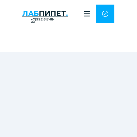
ЛАБ
ПИПЕТ
.
+7(993)617-81-
69