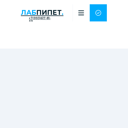
ЛАБ
ПИПЕТ
.
+7(993)617-81-
69