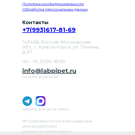
Политика конфиденциальности
Обработка персональных данных
Контакты
+7(993)617-81-69
143408, Россия, Московская
обл., г. Красногорск, ул. Ленина,
д 67
пн - пт, 10:00-18:00
info@labpipet.ru
по всем вопросам
пишите, всегда на связи
ИП Шаблевич Юлия Александровна
ИНН 502481979640
ОГРНИП 324508100657304