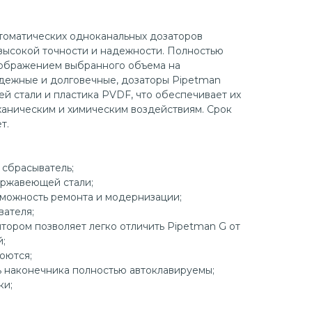
втоматических одноканальных дозаторов
высокой точности и надежности. Полностью
тображением выбранного объема на
дежные и долговечные, дозаторы Pipetman
й стали и пластика PVDF, что обеспечивает их
ханическим и химическим воздействиям. Срок
т.
 сбрасыватель;
ержавеющей стали;
зможность ремонта и модернизации;
вателя;
ятором позволяет легко отличить Pipetman G от
;
моются;
ь наконечника полностью автоклавируемы;
ки;