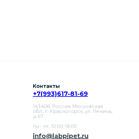
Контакты
+7(993)617-81-69
143408, Россия, Московская
обл., г. Красногорск, ул. Ленина,
д 67
пн - пт, 10:00-18:00
info@labpipet.ru