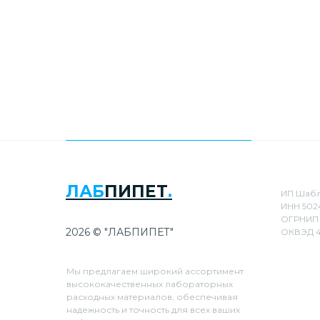
ЛАБ
ПИПЕТ
.
ИП Шабл
ИНН 502
ОГРНИП 
2026 © "ЛАБПИПЕТ"
ОКВЭД 4
Мы предлагаем широкий ассортимент
высококачественных лабораторных
расходных материалов, обеспечивая
надежность и точность для всех ваших