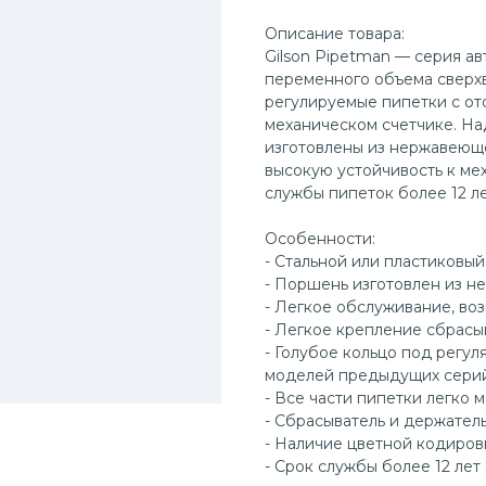
Описание товара:
Gilson Pipetman — серия а
переменного объема сверх
регулируемые пипетки с о
механическом счетчике. На
изготовлены из нержавеюще
высокую устойчивость к ме
службы пипеток более 12 ле
Особенности:
- Стальной или пластиковый
- Поршень изготовлен из н
- Легкое обслуживание, во
- Легкое крепление сбрасы
- Голубое кольцо под регул
моделей предыдущих серий
- Все части пипетки легко 
- Сбрасыватель и держател
- Наличие цветной кодиров
- Срок службы более 12 лет