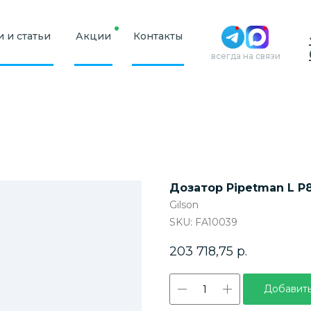
 и статьи
Акции
Контакты
всегда на связи
Дозатор Pipetman L P8
Gilson
SKU:
FA10039
203 718,75
р.
Добавить