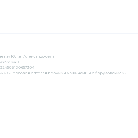
евич Юлия Александровна
481979640
324508100657304
6.69 «Торговля оптовая прочими машинами и оборудованием»