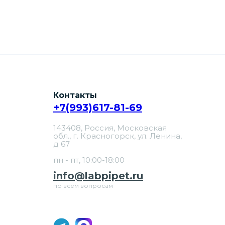
Контакты
+7(993)617-81-69
143408, Россия, Московская
обл., г. Красногорск, ул. Ленина,
д 67
пн - пт, 10:00-18:00
info@labpipet.ru
по всем вопросам