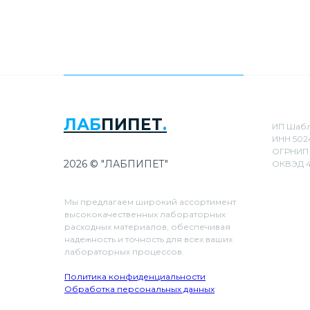
ЛАБ
ПИПЕТ
.
ИП Шабл
ИНН 502
ОГРНИП 
2026 © "ЛАБПИПЕТ"
ОКВЭД 4
Мы предлагаем широкий ассортимент
высококачественных лабораторных
расходных материалов, обеспечивая
надежность и точность для всех ваших
лабораторных процессов.
Политика конфиденциальности
Обработка персональных данных