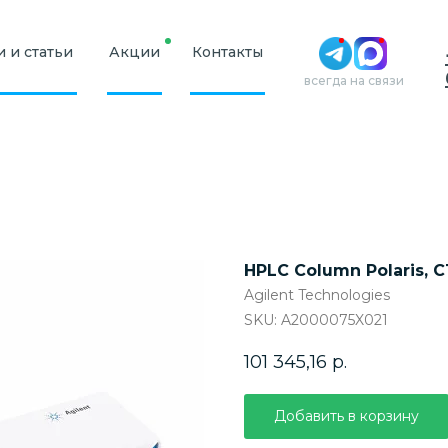
 и статьи
Акции
Контакты
всегда на связи
HPLC Column Polaris, C1
Agilent Technologies
SKU:
A2000075X021
101 345,16
р.
Добавить в корзину