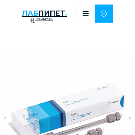
ЛАБ
ПИПЕТ
.
+7(993)617-81-
69