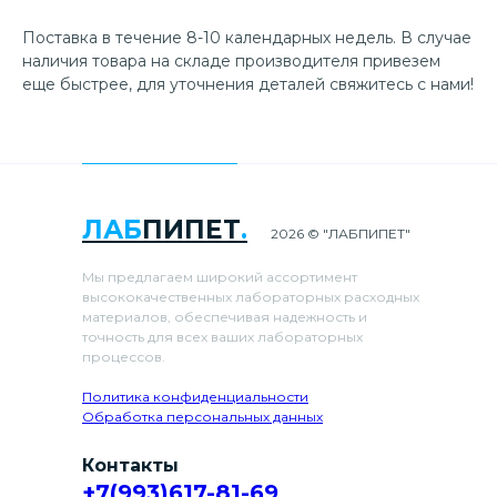
Поставка в течение 8-10 календарных недель. В случае
наличия товара на складе производителя привезем
еще быстрее, для уточнения деталей свяжитесь с нами!
ЛАБ
ПИПЕТ
.
2026 © "ЛАБПИПЕТ"
Мы предлагаем широкий ассортимент
высококачественных лабораторных расходных
материалов, обеспечивая надежность и
точность для всех ваших лабораторных
процессов.
Политика конфиденциальности
Обработка персональных данных
Контакты
+7(993)617-81-69