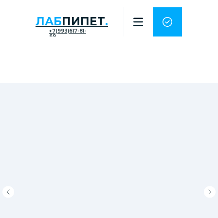
ЛАБ
ПИПЕТ
.
+7(993)617-81-
69