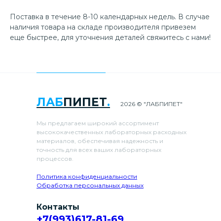
Поставка в течение 8-10 календарных недель. В случае
наличия товара на складе производителя привезем
еще быстрее, для уточнения деталей свяжитесь с нами!
ЛАБ
ПИПЕТ
.
2026 © "ЛАБПИПЕТ"
Мы предлагаем широкий ассортимент
высококачественных лабораторных расходных
материалов, обеспечивая надежность и
точность для всех ваших лабораторных
процессов.
Политика конфиденциальности
Обработка персональных данных
Контакты
+7(993)617-81-69