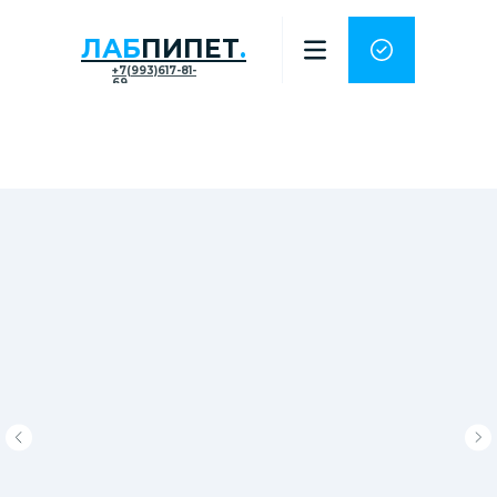
ЛАБ
ПИПЕТ
.
+7(993)617-81-
69