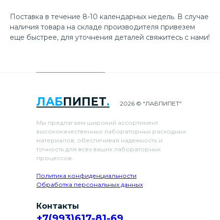
Поставка в течение 8-10 календарных недель. В случае
наличия товара на складе производителя привезем
еще быстрее, для уточнения деталей свяжитесь с нами!
ЛАБ
ПИПЕТ
.
2026 © "ЛАБПИПЕТ"
Мы предлагаем широкий ассортимент
высококачественных лабораторных расходных
материалов, обеспечивая надежность и
точность для всех ваших лабораторных
процессов.
Политика конфиденциальности
Обработка персональных данных
Контакты
+7(993)617-81-69