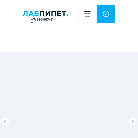
ЛАБ
ПИПЕТ
.
+7(993)617-81-
69