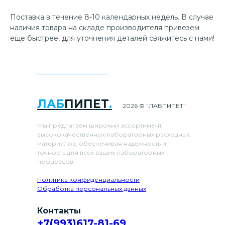
Поставка в течение 8-10 календарных недель. В случае
наличия товара на складе производителя привезем
еще быстрее, для уточнения деталей свяжитесь с нами!
ЛАБ
ПИПЕТ
.
2026 © "ЛАБПИПЕТ"
Мы предлагаем широкий ассортимент
высококачественных лабораторных расходных
материалов, обеспечивая надежность и
точность для всех ваших лабораторных
процессов.
Политика конфиденциальности
Обработка персональных данных
Контакты
+7(993)617-81-69