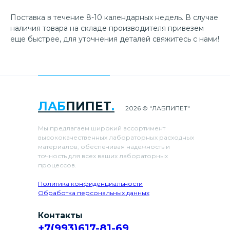
Поставка в течение 8-10 календарных недель. В случае
наличия товара на складе производителя привезем
еще быстрее, для уточнения деталей свяжитесь с нами!
ЛАБ
ПИПЕТ
.
2026 © "ЛАБПИПЕТ"
Мы предлагаем широкий ассортимент
высококачественных лабораторных расходных
материалов, обеспечивая надежность и
точность для всех ваших лабораторных
процессов.
Политика конфиденциальности
Обработка персональных данных
Контакты
+7(993)617-81-69