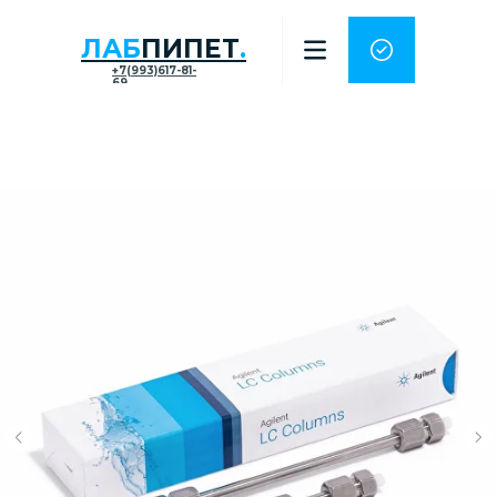
ЛАБ
ПИПЕТ
.
+7(993)617-81-
69