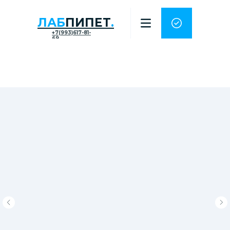
ЛАБ
ПИПЕТ
.
+7(993)617-81-
69