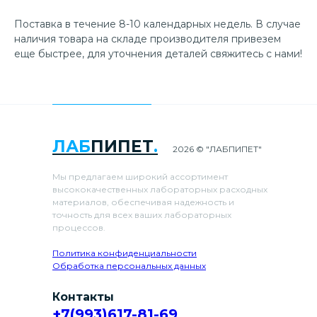
Поставка в течение 8-10 календарных недель. В случае
наличия товара на складе производителя привезем
еще быстрее, для уточнения деталей свяжитесь с нами!
ЛАБ
ПИПЕТ
.
2026 © "ЛАБПИПЕТ"
Мы предлагаем широкий ассортимент
высококачественных лабораторных расходных
материалов, обеспечивая надежность и
точность для всех ваших лабораторных
процессов.
Политика конфиденциальности
Обработка персональных данных
Контакты
+7(993)617-81-69