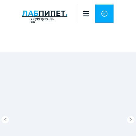
ЛАБ
ПИПЕТ
.
+7(993)617-81-
69