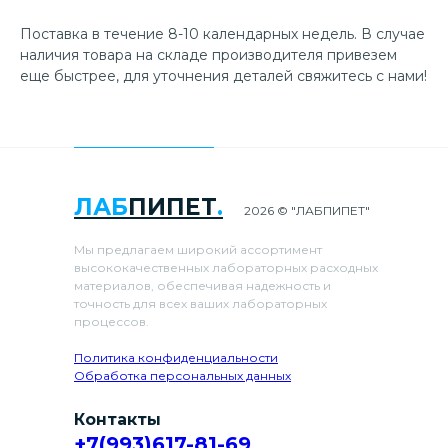
Поставка в течение 8-10 календарных недель. В случае
наличия товара на складе производителя привезем
еще быстрее, для уточнения деталей свяжитесь с нами!
ЛАБ
ПИПЕТ
.
2026 © "ЛАБПИПЕТ"
Мы предлагаем широкий ассортимент
высококачественных лабораторных расходных
материалов, обеспечивая надежность и
точность для всех ваших лабораторных
процессов.
Политика конфиденциальности
Обработка персональных данных
Контакты
+7(993)617-81-69