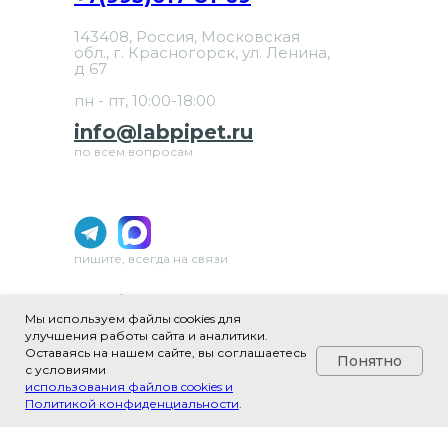
143408, Россия, Московская
обл., г. Красногорск, ул. Ленина,
д 67
пн - пт, 10:00-18:00
info@labpipet.ru
по всем вопросам
пишите, всегда на связи
ИП Шаблевич Юлия Александровна
ИНН 502481979640
Мы используем файлы cookies для
ОГРНИП 324508100657304
улучшения работы сайта и аналитики.
Оставаясь на нашем сайте, вы соглашаетесь
ОКВЭД 46.69 «Торговля оптовая прочими
Понятно
с условиями
машинами и оборудованием»
использования файлов cookies и
Политикой конфиденциальности
.
Tilda
Made on