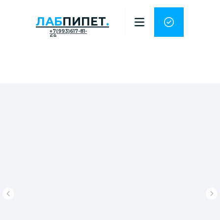
ЛАБ
ПИПЕТ
.
+7(993)617-81-
69