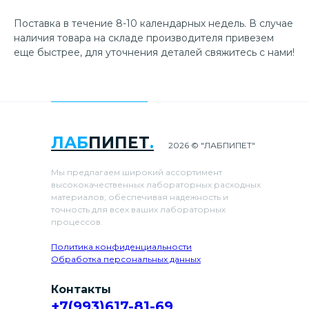
Поставка в течение 8-10 календарных недель. В случае
наличия товара на складе производителя привезем
еще быстрее, для уточнения деталей свяжитесь с нами!
ЛАБ
ПИПЕТ
.
2026 © "ЛАБПИПЕТ"
Мы предлагаем широкий ассортимент
высококачественных лабораторных расходных
материалов, обеспечивая надежность и
точность для всех ваших лабораторных
процессов.
Политика конфиденциальности
Обработка персональных данных
Контакты
+7(993)617-81-69