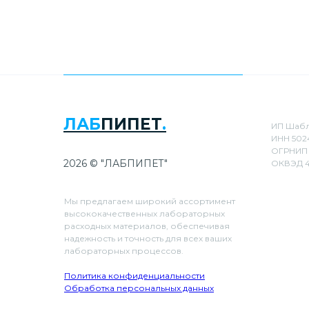
ЛАБ
ПИПЕТ
.
ИП Шабл
ИНН 502
ОГРНИП 
2026 © "ЛАБПИПЕТ"
ОКВЭД 4
Мы предлагаем широкий ассортимент
высококачественных лабораторных
расходных материалов, обеспечивая
надежность и точность для всех ваших
лабораторных процессов.
Политика конфиденциальности
Обработка персональных данных