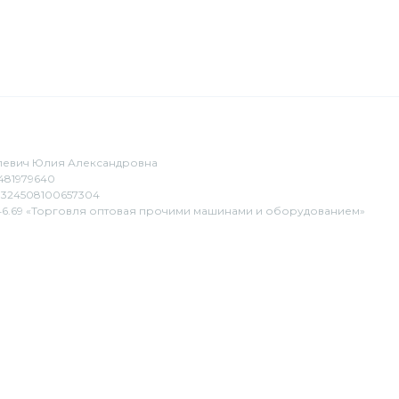
евич Юлия Александровна
481979640
324508100657304
6.69 «Торговля оптовая прочими машинами и оборудованием»