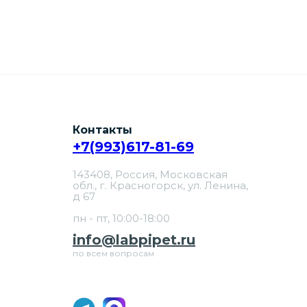
Контакты
+7(993)617-81-69
143408, Россия, Московская
обл., г. Красногорск, ул. Ленина,
д 67
пн - пт, 10:00-18:00
info@labpipet.ru
по всем вопросам