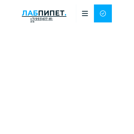
ЛАБ
ПИПЕТ
.
+7(993)617-81-
69