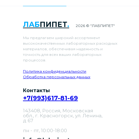
ЛАБ
ПИПЕТ
.
2026 © "ЛАБПИПЕТ"
Мы предлагаем широкий ассортимент
высококачественных лабораторных расходных
материалов, обеспечивая надежность и
точность для всех ваших лабораторных
процессов.
Политика конфиденциальности
Обработка персональных данных
Контакты
+7(993)617-81-69
143408, Россия, Московская
обл., г. Красногорск, ул. Ленина,
д 67
пн - пт, 10:00-18:00