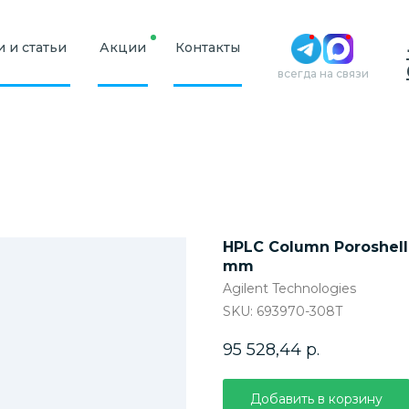
 и статьи
Акции
Контакты
всегда на связи
HPLC Column Poroshell 
mm
Agilent Technologies
SKU:
693970-308T
95 528,44
р.
Добавить в корзину