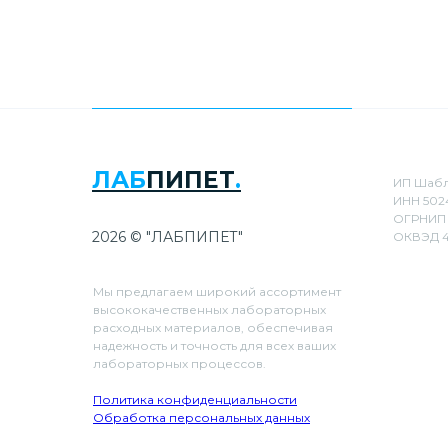
ЛАБ
ПИПЕТ
.
ИП Шабл
ИНН 502
ОГРНИП 
2026 © "ЛАБПИПЕТ"
ОКВЭД 4
Мы предлагаем широкий ассортимент
высококачественных лабораторных
расходных материалов, обеспечивая
надежность и точность для всех ваших
лабораторных процессов.
Политика конфиденциальности
Обработка персональных данных