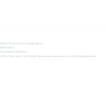
евич Юлия Александровна
481979640
324508100657304
6.69 «Торговля оптовая прочими машинами и оборудованием»