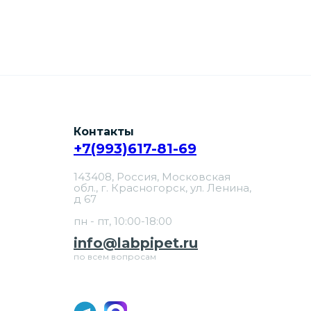
Контакты
+7(993)617-81-69
143408, Россия, Московская
обл., г. Красногорск, ул. Ленина,
д 67
пн - пт, 10:00-18:00
info@labpipet.ru
по всем вопросам