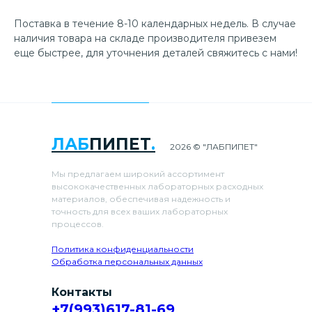
Поставка в течение 8-10 календарных недель. В случае
наличия товара на складе производителя привезем
еще быстрее, для уточнения деталей свяжитесь с нами!
ЛАБ
ПИПЕТ
.
2026 © "ЛАБПИПЕТ"
Мы предлагаем широкий ассортимент
высококачественных лабораторных расходных
материалов, обеспечивая надежность и
точность для всех ваших лабораторных
процессов.
Политика конфиденциальности
Обработка персональных данных
Контакты
+7(993)617-81-69