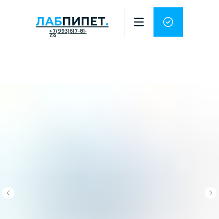
ЛАБ
ПИПЕТ
.
+7(993)617-81-
69