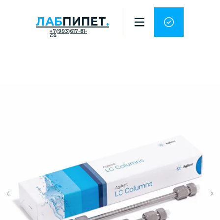
ЛАБ
ПИПЕТ
.
+7(993)617-81-
69