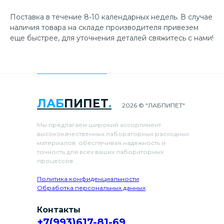
Поставка в течение 8-10 календарных недель. В случае
наличия товара на складе производителя привезем
еще быстрее, для уточнения деталей свяжитесь с нами!
ЛАБ
ПИПЕТ
.
2026 © "ЛАБПИПЕТ"
Мы предлагаем широкий ассортимент
высококачественных лабораторных расходных
материалов, обеспечивая надежность и
точность для всех ваших лабораторных
процессов.
Политика конфиденциальности
Обработка персональных данных
Контакты
+7(993)617-81-69