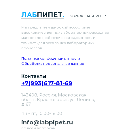
ЛАБ
ПИПЕТ
.
2026 © "ЛАБПИПЕТ"
Мы предлагаем широкий ассортимент
высококачественных лабораторных расходных
материалов, обеспечивая надежность и
точность для всех ваших лабораторных
процессов.
Политика конфиденциальности
Обработка персональных данных
Контакты
+7(993)617-81-69
143408, Россия, Московская
обл., г. Красногорск, ул. Ленина,
д 67
пн - пт, 10:00-18:00
info@labpipet.ru
по всем вопросам