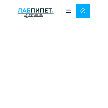
ЛАБ
ПИПЕТ
.
+7(993)617-81-
69