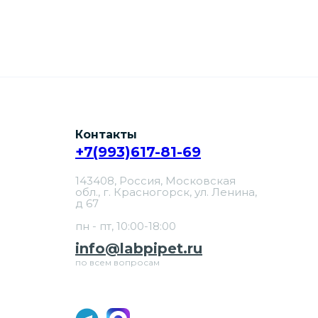
Контакты
+7(993)617-81-69
143408, Россия, Московская
обл., г. Красногорск, ул. Ленина,
д 67
пн - пт, 10:00-18:00
info@labpipet.ru
по всем вопросам