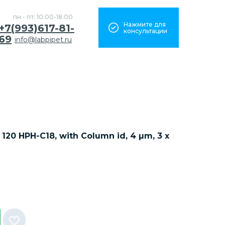
пн - пт: 10:00-18:00
Нажмите для
+7(993)617-81-
консультации
69
info@labpipet.ru
120 HPH-C18, with Column id, 4 µm, 3 x