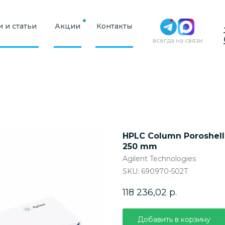
 и статьи
Акции
Контакты
всегда на связи
HPLC Column Poroshell 
250 mm
Agilent Technologies
SKU:
690970-502T
118 236,02
р.
Добавить в корзину