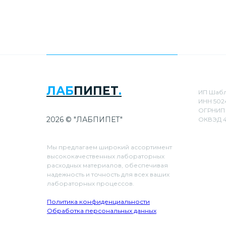
ЛАБ
ПИПЕТ
.
ИП Шабл
ИНН 502
ОГРНИП 
2026 © "ЛАБПИПЕТ"
ОКВЭД 4
Мы предлагаем широкий ассортимент
высококачественных лабораторных
расходных материалов, обеспечивая
надежность и точность для всех ваших
лабораторных процессов.
Политика конфиденциальности
Обработка персональных данных