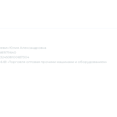
евич Юлия Александровна
481979640
324508100657304
6.69 «Торговля оптовая прочими машинами и оборудованием»