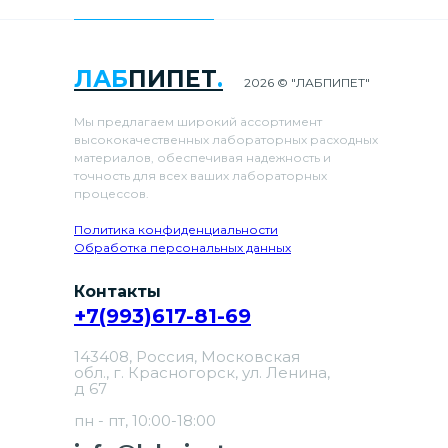
ЛАБ
ПИПЕТ
.
2026 © "ЛАБПИПЕТ"
Мы предлагаем широкий ассортимент
высококачественных лабораторных расходных
материалов, обеспечивая надежность и
точность для всех ваших лабораторных
процессов.
Политика конфиденциальности
Обработка персональных данных
Контакты
+7(993)617-81-69
143408, Россия, Московская
обл., г. Красногорск, ул. Ленина,
д 67
пн - пт, 10:00-18:00