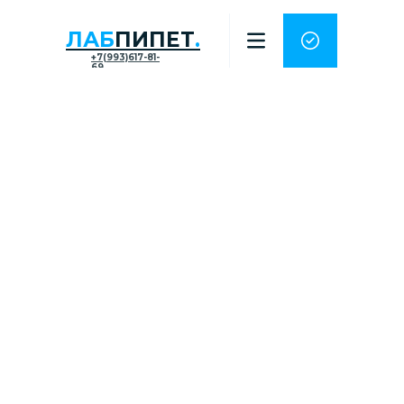
ЛАБ
ПИПЕТ
.
+7(993)617-81-
69