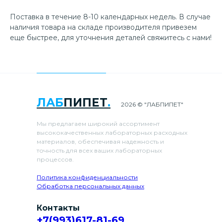
Поставка в течение 8-10 календарных недель. В случае
наличия товара на складе производителя привезем
еще быстрее, для уточнения деталей свяжитесь с нами!
ЛАБ
ПИПЕТ
.
2026 © "ЛАБПИПЕТ"
Мы предлагаем широкий ассортимент
высококачественных лабораторных расходных
материалов, обеспечивая надежность и
точность для всех ваших лабораторных
процессов.
Политика конфиденциальности
Обработка персональных данных
Контакты
+7(993)617-81-69