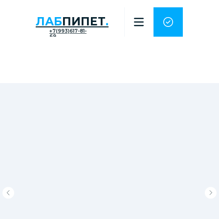
ЛАБ
ПИПЕТ
.
+7(993)617-81-
69