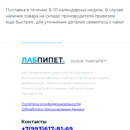
Поставка в течение 8-10 календарных недель. В случае
наличия товара на складе производителя привезем
еще быстрее, для уточнения деталей свяжитесь с нами!
ЛАБ
ПИПЕТ
.
2026 © "ЛАБПИПЕТ"
Мы предлагаем широкий ассортимент
высококачественных лабораторных расходных
материалов, обеспечивая надежность и
точность для всех ваших лабораторных
процессов.
Политика конфиденциальности
Обработка персональных данных
Контакты
+7(993)617-81-69