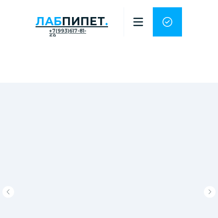
ЛАБ
ПИПЕТ
.
+7(993)617-81-
69