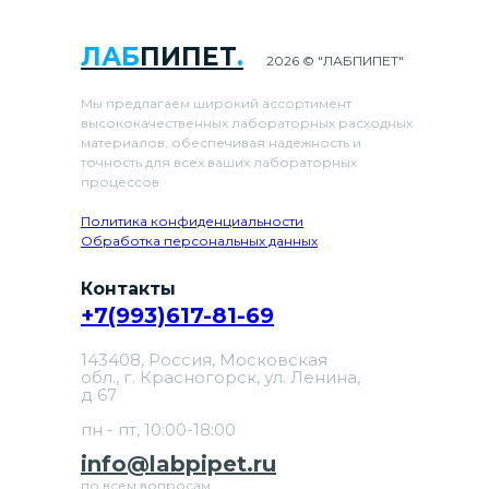
ЛАБ
ПИПЕТ
.
2026 © "ЛАБПИПЕТ"
Мы предлагаем широкий ассортимент
высококачественных лабораторных расходных
материалов, обеспечивая надежность и
точность для всех ваших лабораторных
процессов.
Политика конфиденциальности
Обработка персональных данных
Контакты
+7(993)617-81-69
143408, Россия, Московская
обл., г. Красногорск, ул. Ленина,
д 67
пн - пт, 10:00-18:00
info@labpipet.ru
по всем вопросам