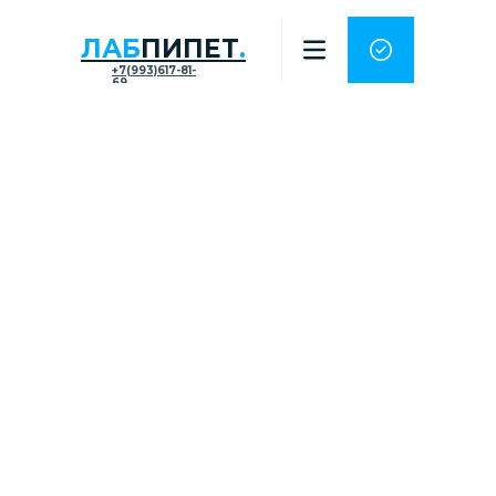
ЛАБ
ПИПЕТ
.
+7(993)617-81-
69