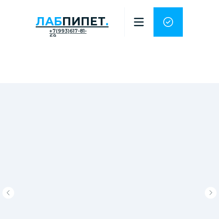
ЛАБ
ПИПЕТ
.
+7(993)617-81-
69