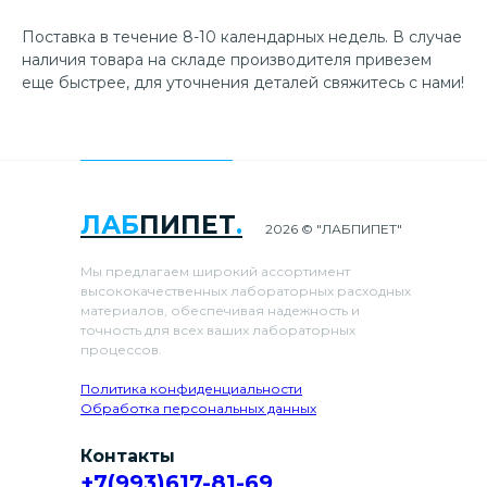
Поставка в течение 8-10 календарных недель. В случае
наличия товара на складе производителя привезем
еще быстрее, для уточнения деталей свяжитесь с нами!
ЛАБ
ПИПЕТ
.
2026 © "ЛАБПИПЕТ"
Мы предлагаем широкий ассортимент
высококачественных лабораторных расходных
материалов, обеспечивая надежность и
точность для всех ваших лабораторных
процессов.
Политика конфиденциальности
Обработка персональных данных
Контакты
+7(993)617-81-69