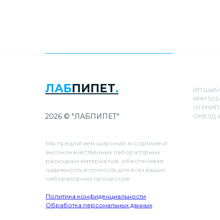
ЛАБ
ПИПЕТ
.
ИП Шабл
ИНН 502
ОГРНИП 
2026 © "ЛАБПИПЕТ"
ОКВЭД 4
Мы предлагаем широкий ассортимент
высококачественных лабораторных
расходных материалов, обеспечивая
надежность и точность для всех ваших
лабораторных процессов.
Политика конфиденциальности
Обработка персональных данных