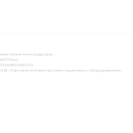
евич Юлия Александровна
481979640
324508100657304
6.69 «Торговля оптовая прочими машинами и оборудованием»