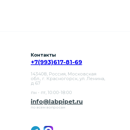
Контакты
+7(993)617-81-69
143408, Россия, Московская
обл., г. Красногорск, ул. Ленина,
д 67
пн - пт, 10:00-18:00
info@labpipet.ru
по всем вопросам