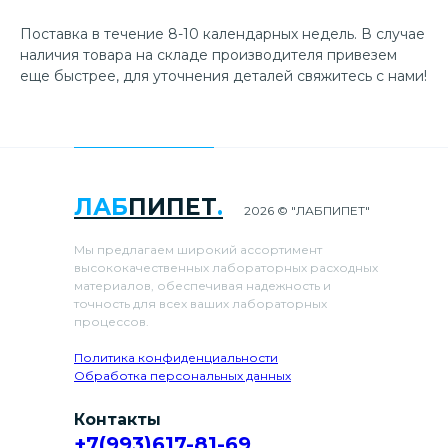
Поставка в течение 8-10 календарных недель. В случае
наличия товара на складе производителя привезем
еще быстрее, для уточнения деталей свяжитесь с нами!
ЛАБ
ПИПЕТ
.
2026 © "ЛАБПИПЕТ"
Мы предлагаем широкий ассортимент
высококачественных лабораторных расходных
материалов, обеспечивая надежность и
точность для всех ваших лабораторных
процессов.
Политика конфиденциальности
Обработка персональных данных
Контакты
+7(993)617-81-69