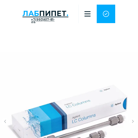
ЛАБ
ПИПЕТ
.
+7(993)617-81-
69