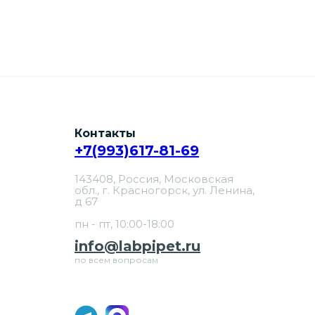
Контакты
+7(993)617-81-69
143408, Россия, Московская
обл., г. Красногорск, ул. Ленина,
д 67
пн - пт, 10:00-18:00
info@labpipet.ru
по всем вопросам