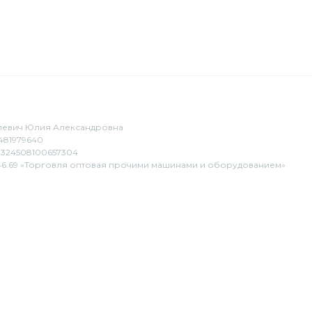
евич Юлия Александровна
481979640
324508100657304
6.69 «Торговля оптовая прочими машинами и оборудованием»