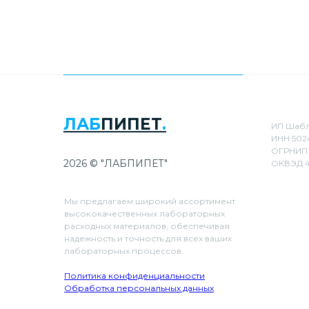
ЛАБ
ПИПЕТ
.
ИП Шабл
ИНН 502
ОГРНИП 
2026 © "ЛАБПИПЕТ"
ОКВЭД 4
Мы предлагаем широкий ассортимент
высококачественных лабораторных
расходных материалов, обеспечивая
надежность и точность для всех ваших
лабораторных процессов.
Политика конфиденциальности
Обработка персональных данных