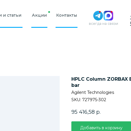
 и статьи
Акции
Контакты
всегда на связи
HPLC Column ZORBAX Ext
bar
Agilent Technologies
SKU:
727975-302
95 416,58
р.
Добавить в корзину