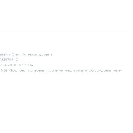
евич Юлия Александровна
481979640
324508100657304
6.69 «Торговля оптовая прочими машинами и оборудованием»