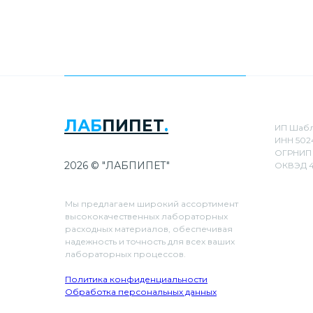
ЛАБ
ПИПЕТ
.
ИП Шабл
ИНН 502
ОГРНИП 
2026 © "ЛАБПИПЕТ"
ОКВЭД 4
Мы предлагаем широкий ассортимент
высококачественных лабораторных
расходных материалов, обеспечивая
надежность и точность для всех ваших
лабораторных процессов.
Политика конфиденциальности
Обработка персональных данных