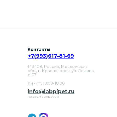
Контакты
+7(993)617-81-69
143408, Россия, Московская
обл., г. Красногорск, ул. Ленина,
д 67
пн - пт, 10:00-18:00
info@labpipet.ru
по всем вопросам