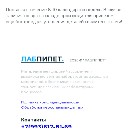
Поставка в течение 8-10 календарных недель. В случае
наличия товара на складе производителя привезем
еще быстрее, для уточнения деталей свяжитесь с нами!
ЛАБ
ПИПЕТ
.
2026 © "ЛАБПИПЕТ"
Мы предлагаем широкий ассортимент
высококачественных лабораторных расходных
материалов, обеспечивая надежность и
точность для всех ваших лабораторных
процессов.
Политика конфиденциальности
Обработка персональных данных
Контакты
+7(993)617-81-69