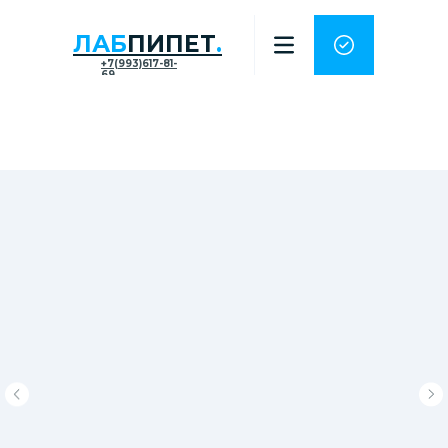
ЛАБ
ПИПЕТ
.
+7(993)617-81-
69