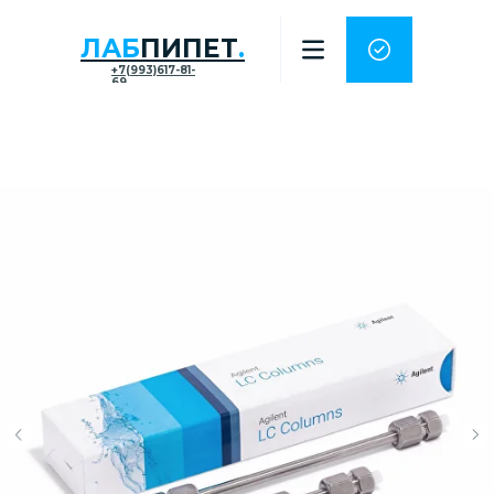
ЛАБ
ПИПЕТ
.
+7(993)617-81-
69