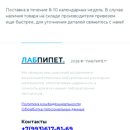
Поставка в течение 8-10 календарных недель. В случае
наличия товара на складе производителя привезем
еще быстрее, для уточнения деталей свяжитесь с нами!
ЛАБ
ПИПЕТ
.
2026 © "ЛАБПИПЕТ"
Мы предлагаем широкий ассортимент
высококачественных лабораторных расходных
материалов, обеспечивая надежность и
точность для всех ваших лабораторных
процессов.
Политика конфиденциальности
Обработка персональных данных
Контакты
+7(993)617-81-69