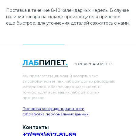
Поставка в течение 8-10 календарных недель. В случае
наличия товара на складе производителя привезем
еще быстрее, для уточнения деталей свяжитесь с нами!
ЛАБ
ПИПЕТ
.
2026 © "ЛАБПИПЕТ"
Мы предлагаем широкий ассортимент
высококачественных лабораторных расходных
материалов, обеспечивая надежность и
точность для всех ваших лабораторных
процессов.
Политика конфиденциальности
Обработка персональных данных
Контакты
+7(993)617-81-69