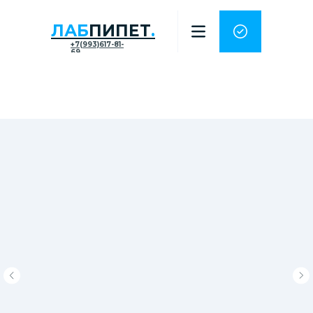
ЛАБ
ПИПЕТ
.
+7(993)617-81-
69