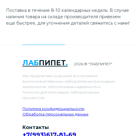
Поставка в течение 8-10 календарных недель. В случае
наличия товара на складе производителя привезем
еще быстрее, для уточнения деталей свяжитесь с нами!
ЛАБ
ПИПЕТ
.
2026 © "ЛАБПИПЕТ"
Мы предлагаем широкий ассортимент
высококачественных лабораторных расходных
материалов, обеспечивая надежность и
точность для всех ваших лабораторных
процессов.
Политика конфиденциальности
Обработка персональных данных
Контакты
+7(993)617-81-69