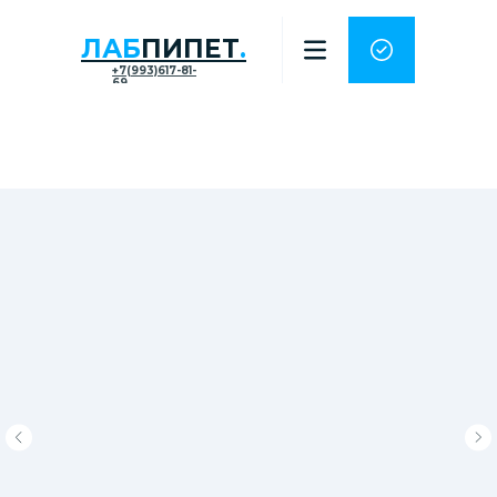
ЛАБ
ПИПЕТ
.
+7(993)617-81-
69