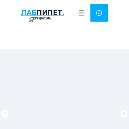
ЛАБ
ПИПЕТ
.
+7(993)617-81-
69