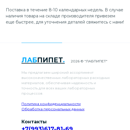
Поставка в течение 8-10 календарных недель. В случае
наличия товара на складе производителя привезем
еще быстрее, для уточнения деталей свяжитесь с нами!
ЛАБ
ПИПЕТ
.
2026 © "ЛАБПИПЕТ"
Мы предлагаем широкий ассортимент
высококачественных лабораторных расходных
материалов, обеспечивая надежность и
точность для всех ваших лабораторных
процессов.
Политика конфиденциальности
Обработка персональных данных
Контакты
+7(993)617-81-69