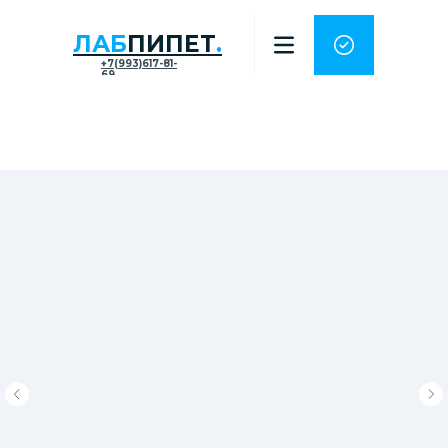
ЛАБ
ПИПЕТ
.
+7(993)617-81-
69