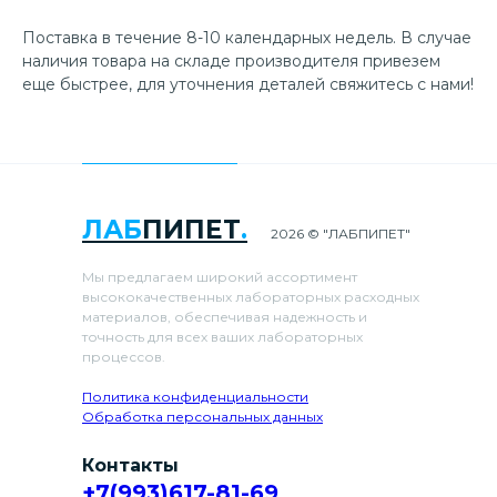
Поставка в течение 8-10 календарных недель. В случае
наличия товара на складе производителя привезем
еще быстрее, для уточнения деталей свяжитесь с нами!
ЛАБ
ПИПЕТ
.
2026 © "ЛАБПИПЕТ"
Мы предлагаем широкий ассортимент
высококачественных лабораторных расходных
материалов, обеспечивая надежность и
точность для всех ваших лабораторных
процессов.
Политика конфиденциальности
Обработка персональных данных
Контакты
+7(993)617-81-69