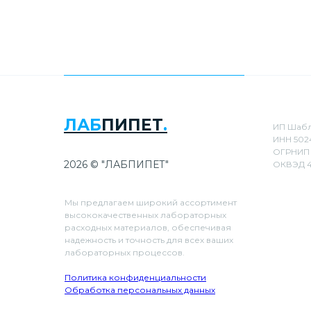
ЛАБ
ПИПЕТ
.
ИП Шабл
ИНН 502
ОГРНИП 
2026 © "ЛАБПИПЕТ"
ОКВЭД 4
Мы предлагаем широкий ассортимент
высококачественных лабораторных
расходных материалов, обеспечивая
надежность и точность для всех ваших
лабораторных процессов.
Политика конфиденциальности
Обработка персональных данных