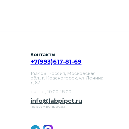
Контакты
+7(993)617-81-69
143408, Россия, Московская
обл., г. Красногорск, ул. Ленина,
д 67
пн - пт, 10:00-18:00
info@labpipet.ru
по всем вопросам