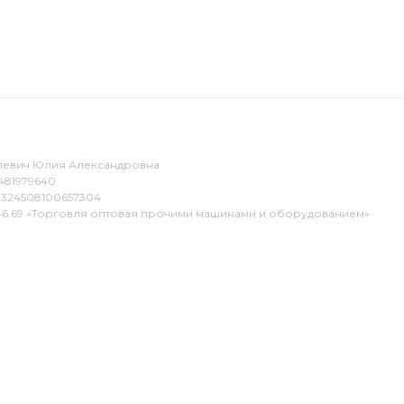
евич Юлия Александровна
481979640
324508100657304
6.69 «Торговля оптовая прочими машинами и оборудованием»