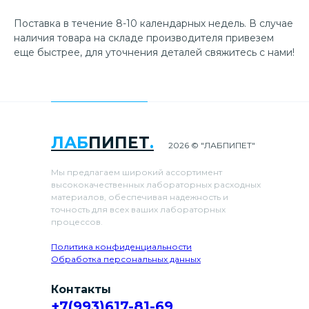
Поставка в течение 8-10 календарных недель. В случае
наличия товара на складе производителя привезем
еще быстрее, для уточнения деталей свяжитесь с нами!
ЛАБ
ПИПЕТ
.
2026 © "ЛАБПИПЕТ"
Мы предлагаем широкий ассортимент
высококачественных лабораторных расходных
материалов, обеспечивая надежность и
точность для всех ваших лабораторных
процессов.
Политика конфиденциальности
Обработка персональных данных
Контакты
+7(993)617-81-69