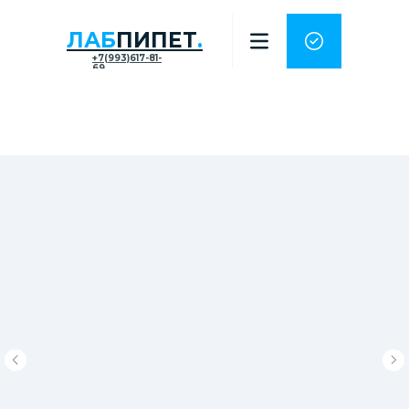
ЛАБ
ПИПЕТ
.
+7(993)617-81-
69